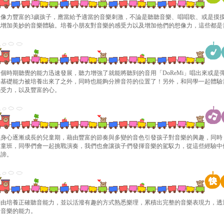
想像力豐富的3歲孩子，應當給予適當的音樂刺激，不論是聽聽音樂、唱唱歌、或是摸
也增加美妙的音樂體驗。培養小朋友對音樂的感受力以及增加他們的想像力，這些都是
這個時期聽覺的能力迅速發展，聽力增強了就能將聽到的音用「DoReMi」唱出來或是
樂基礎能力被培養出來了之外，同時也能夠分辨音符的位置了！另外，和同學一起體驗
感受力，以及豐富的心。
在身心逐漸成長的兒童期，藉由豐富的節奏與多變的音色引發孩子對音樂的興趣，同時
兒童班，同學們會一起挑戰演奏，我們也會讓孩子們發揮音樂的駕馭力，從這些經驗中
真諦。
藉由培養正確聽音能力，並以活潑有趣的方式熟悉樂理，累積出完整的音樂表現力，透
馭音樂的能力。