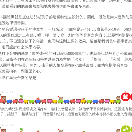
兒的特性，上有效果的課他什麼時候開始會唱歌，會玩遊戲的呢！幼兒期
(4~5
歲
，眼睛看到的他都會無意識地去模仿進而學會很多東西。
HA
團體班就是抓住幼兒期孩子的這種特性去設計的。因此，既使是尚未達到幼
無難地學習音樂。
力的音樂課程孩子的注意力，一般來說，
4
歲兒是
3~4
分；
5
歲兒是
5~10
分；
6
歲
HA
的課程設計上有聽，唱，彈，讀，寫，創作等等豐富之內容；上課型態則是
方式，不但適合孩子的年齡，也同時達到上課的效果。這都是我們長年從事音樂
，進而設計出之教學內容。
然打下音樂的基礎
4
歲的孩子
1
年可以記憶
800
個單字，也就是說幼兒期
(4~5
歲
)
此，讓孩子們在這個時期學習以聽力為主的「節奏」，「旋律」，「和聲」最為
HA
團體班的特長。另外，孩子的人格發展在
6~7
歲時形成，而幼兒期學習音樂，
覺美及擁有一顆溫柔的心。
原點在享受合奏的樂趣。
2.5歲的幼兒對周遭環境充滿好奇，趣味的音樂表演，讓他們學習身體律動。這裡還有
曲子，讓親子一起敲敲打打；而音樂幻想劇，透過色彩豐富的繪本導覽小朋友進入音樂