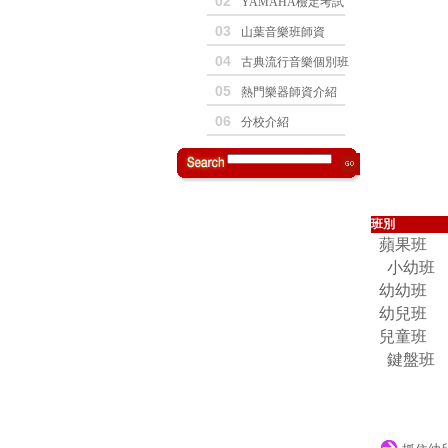
02
YAMAHA檢定考試
03
山葉音樂班師資
04
古典流行音樂個別班
05
熱門樂器師資介紹
06
分校介紹
班別
蘋果班
小幼班
幼幼班
幼兒班
兒童班
鍵盤班