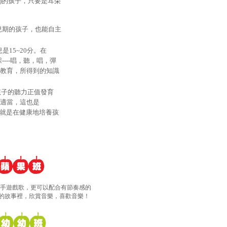
)
的孩子，只要是耳朵
兒期的孩子，也能自主
兒是
15~20
分。在
採
----
唱，聽，唱，彈
教育，所得到的知識
孩子的聽力正值發育
適當，這也是
就是在健康地培養孩
雙手遊戲歌，更可以配合有節奏感的
的故事裡，欣賞音樂，喜歡音樂！