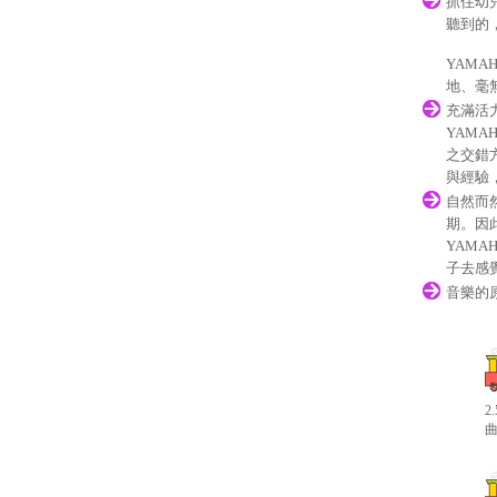
抓住幼
聽到的
YAMA
地、毫
充滿活
YAMA
之交錯
與經驗
自然而
期。因
YAMA
子去感
音樂的