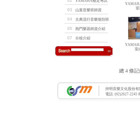
02
YAMAHA檢定考試
YAMA
室
03
山葉音樂班師資
04
古典流行音樂個別班
05
熱門樂器師資介紹
07
分校介紹
YAMA
室
總 4 條
持明音樂文化股份有
電話: (02)2627-2245