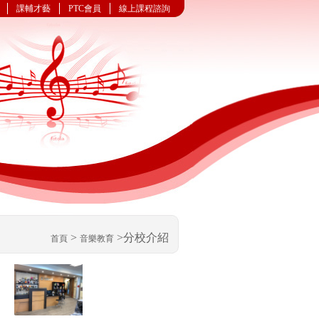
課輔才藝
PTC會員
線上課程諮詢
>
>分校介紹
首頁
音樂教育