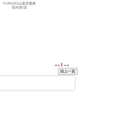
YAMAHA山葉音樂教
室內湖1店
1