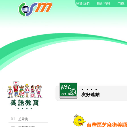
關於我們
最新消息
門市
友好連結
01
芝蔴街
台灣區芝麻街美