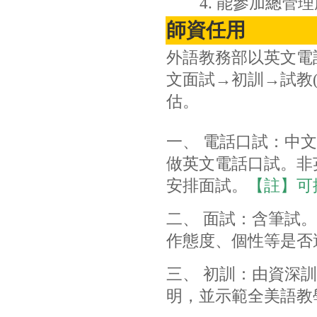
4. 能參加總管理
師資任用
外語教務部以英文電
文面試→初訓→試教(
估。
一、 電話口試：
中文
做英文電話口試。非
安排面試。
【註】可
二、 面試：
含筆試。
作態度、個性等是否
三、 初訓：
由資深訓
明，並示範全美語教