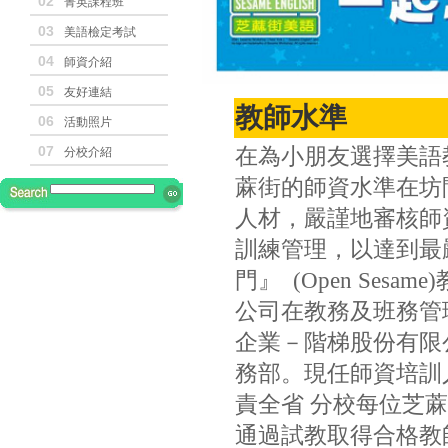
02
菁英課程班
03
美語檢定考試
04
師資介紹
05
友好連結
教師水準
06
活動照片
07
在為小朋友選擇美語
分校介紹
蔴街的師資水準在坊
人材，嚴謹地審核師
訓練管理，以達到最嚴
門』 (Open Sesam
公司在教務及班務管
企業－階梯股份有限
務部。現任師資培訓
責全省 分校每位芝
通過試教取得合格教