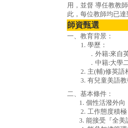
用，並督 導任教教
此，每位教師均已達
師資甄選
一、教育背景：
1. 學歷：
．外籍:來自英語
．中籍:大學二年
2. 主(輔)修英語
3. 有兒童美語教
二、基本條件：
1. 個性活潑外向
2. 工作態度積極
3. 能接受『全美