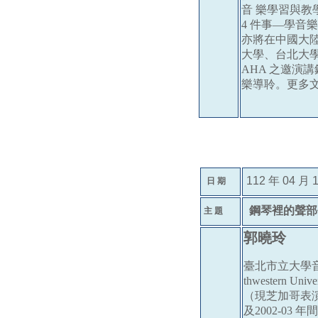
音 樂學習與教
4 件事—學音
亦將在中國大
大學、台北大學
AHA 之邀演
樂導聆。更多文章
112 年 0
4 月 
日 期
鋼琴裡的聲部
主 題
郭曉玲
臺北市立大學音樂
thwestern
（現芝加哥表演
及2002-0