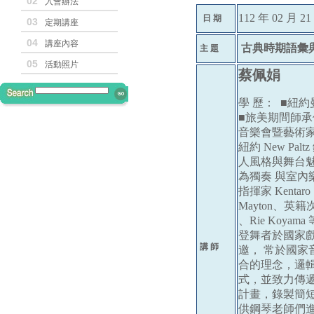
02
入會辦法
112 年 02 月 2
日 期
03
定期講座
04
講座內容
古典時期語彙與
主 題
05
活動照片
蔡佩娟
學 歷： ■紐
■旅美期間師承俄籍鋼琴
音樂會暨藝術家協會
紐約 New Pal
人風格與舞台
為獨奏 與室內樂
指揮家 Kentar
Mayton、英籍
、Rie Koyam
登舞者於國家
講 師
邀， 常於國
合的理念，邏
式，並致力傳遞
計畫，錄製簡
供鋼琴老師們